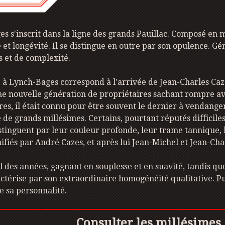
 s'inscrit dans la ligne des grands Pauillac. Composé en m
e et longévité. Il se distingue en outre par son opulence. Gé
s et de complexité.
e à Lynch-Bages correspond à l'arrivée de Jean-Charles Caze
 nouvelle génération de propriétaires sachant rompre ave
res, il était connu pour être souvent le dernier à vendange
 de grands millésimes. Certains, pourtant réputés difficile
stinguent par leur couleur profonde, leur trame tannique, 
nifiés par André Cazes, et après lui Jean-Michel et Jean-Ch
fil des années, gagnant en souplesse et en suavité, tandis que
érise par son extraordinaire homogénéité qualitative. Puissa
e sa personnalité.
Consulter les millésimes